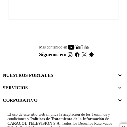
youtube-
Más contenido en
footer
instagram
facebook
twitter
google
Síguenos en:
NUESTROS PORTALES
SERVICIOS
CORPORATIVO
El uso de este sitio web implica la aceptación de los
Términos y
condiciones
y
Políticas de Tratamiento de la Información
de
CARACOL TELEVISIÓN S.A.
Todos los Derechos Reservados