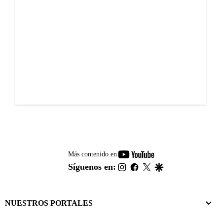
youtube-
Más contenido en
footer
instagram
facebook
twitter
google
Síguenos en:
NUESTROS PORTALES