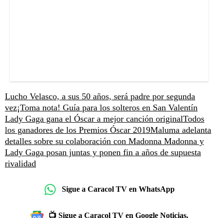
Lucho Velasco, a sus 50 años, será padre por segunda
vez
¡Toma nota! Guía para los solteros en San Valentín
Lady Gaga gana el Óscar a mejor canción original
Todos
los ganadores de los Premios Óscar 2019
Maluma adelanta
detalles sobre su colaboración con Madonna
Madonna y
Lady Gaga posan juntas y ponen fin a años de supuesta
rivalidad
Sigue a Caracol TV en WhatsApp
📺 Sigue a Caracol TV en Google Noticias.