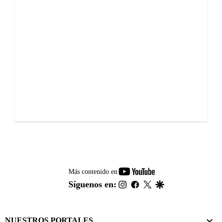
youtube-
Más contenido en
footer
instagram
facebook
twitter
google
Síguenos en:
NUESTROS PORTALES