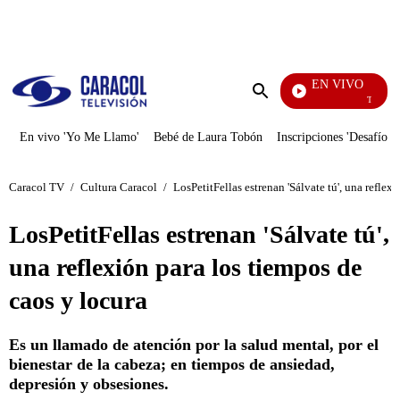
PUBLICIDAD
EN VIVO
También C
Enviar
búsqueda
En vivo 'Yo Me Llamo'
Bebé de Laura Tobón
Inscripciones 'Desafío'
Caracol TV
/
Cultura Caracol
/
LosPetitFellas estrenan 'Sálvate tú', una reflex
LosPetitFellas estrenan 'Sálvate tú',
una reflexión para los tiempos de
caos y locura
Es un llamado de atención por la salud mental, por el
bienestar de la cabeza; en tiempos de ansiedad,
depresión y obsesiones.