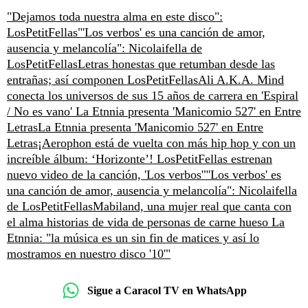
"Dejamos toda nuestra alma en este disco":
LosPetitFellas
"'Los verbos' es una canción de amor,
ausencia y melancolía": Nicolaifella de
LosPetitFellas
Letras honestas que retumban desde las
entrañas; así componen LosPetitFellas
Ali A.K.A. Mind
conecta los universos de sus 15 años de carrera en 'Espiral
/ No es vano'
La Etnnia presenta 'Manicomio 527' en Entre
Letras
La Etnnia presenta 'Manicomio 527' en Entre
Letras
¡Aerophon está de vuelta con más hip hop y con un
increíble álbum: ‘Horizonte’!
LosPetitFellas estrenan
nuevo video de la canción, 'Los verbos'
"'Los verbos' es
una canción de amor, ausencia y melancolía": Nicolaifella
de LosPetitFellas
Mabiland, una mujer real que canta con
el alma historias de vida de personas de carne hueso
La
Etnnia: "la música es un sin fin de matices y así lo
mostramos en nuestro disco '10'"
Sigue a Caracol TV en WhatsApp