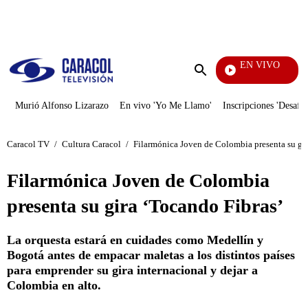
PUBLICIDAD
EN VIVO
También Caerás
Enviar
búsqueda
Murió Alfonso Lizarazo
En vivo 'Yo Me Llamo'
Inscripciones 'Desafío
Caracol TV
/
Cultura Caracol
/
Filarmónica Joven de Colombia presenta su gir
Filarmónica Joven de Colombia
presenta su gira ‘Tocando Fibras’
La orquesta estará en cuidades como Medellín y
Bogotá antes de empacar maletas a los distintos países
para emprender su gira internacional y dejar a
Colombia en alto.