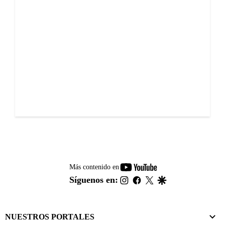
youtube-
Más contenido en
footer
instagram
facebook
twitter
google
Síguenos en:
NUESTROS PORTALES