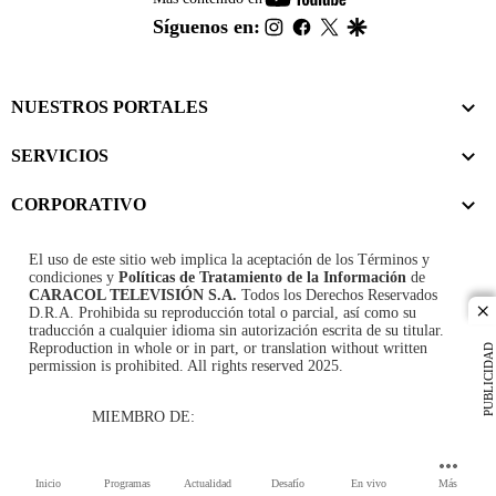
footer
instagram
facebook
twitter
google
Síguenos en:
NUESTROS PORTALES
SERVICIOS
CORPORATIVO
El uso de este sitio web implica la aceptación de los
Términos y
condiciones
y
Políticas de Tratamiento de la Información
de
CARACOL TELEVISIÓN S.A.
Todos los Derechos Reservados
D.R.A. Prohibida su reproducción total o parcial, así como su
cl
traducción a cualquier idioma sin autorización escrita de su titular.
Reproduction in whole or in part, or translation without written
PUBLICIDAD
permission is prohibited. All rights reserved 2025.
MIEMBRO DE:
Inicio
Programas
Actualidad
Desafío
En vivo
Más