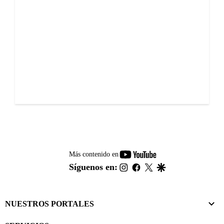
youtube-
Más contenido en
footer
instagram
facebook
twitter
google
Síguenos en:
NUESTROS PORTALES