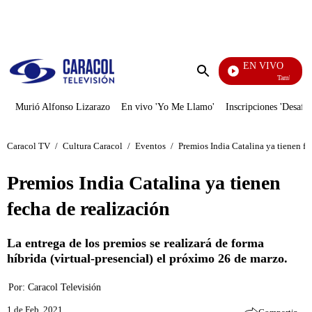
PUBLICIDAD
EN VIVO
También Caer
Enviar
búsqueda
Murió Alfonso Lizarazo
En vivo 'Yo Me Llamo'
Inscripciones 'Desafío
Caracol TV
/
Cultura Caracol
/
Eventos
/
Premios India Catalina ya tienen fe
Premios India Catalina ya tienen
fecha de realización
La entrega de los premios se realizará de forma
híbrida (virtual-presencial) el próximo 26 de marzo.
Por:
Caracol Televisión
1 de Feb, 2021