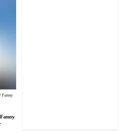
al Fanny
 Fanny
e