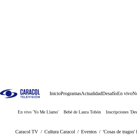
Inicio
Programas
Actualidad
Desafío
En vivo
No
En vivo 'Yo Me Llamo'
Bebé de Laura Tobón
Inscripciones 'Des
Juegos
Caracol TV
/
Cultura Caracol
/
Eventos
/
'Cosas de tragos'