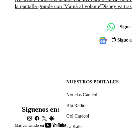
la pantalla grande con 'Mamá al volante'
Disney va tra
Sigue
📺 Sigue a
NUESTROS PORTALES
Noticias Caracol
Blu Radio
Síguenos en:
Gol Caracol
instagram
facebook
twitter
google
youtube-
Más contenido en
La Kalle
footer