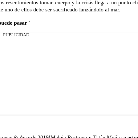
os resentimientos toman cuerpo y la crisis llega a un punto cl
e uno de ellos debe ser sacrificado lanzándolo al mar.
 puede pasar"
PUBLICIDAD
ference & Awards 2019!
Maleja Restrepo y Tatán Mejía se estr