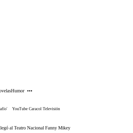
PUBLICIDAD
velas
Humor
afío'
YouTube Caracol Televisión
 llegó al Teatro Nacional Fanny Mikey