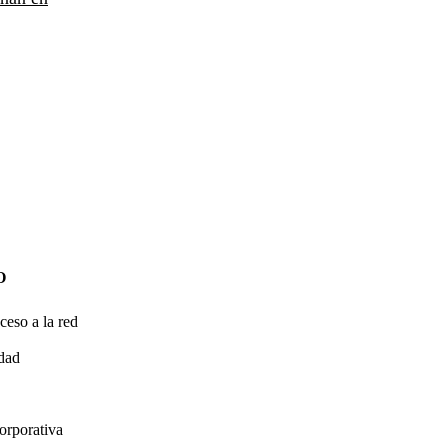
O
ceso a la red
idad
orporativa