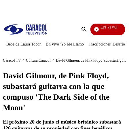
PUBLICIDAD
EN VIVO
EFÉ
Enviar
búsqueda
Bebé de Laura Tobón
En vivo 'Yo Me Llamo'
Inscripciones 'Desafío'
Caracol TV
/
Cultura Caracol
/
David Gilmour, de Pink Floyd, subastará guita
David Gilmour, de Pink Floyd,
subastará guitarra con la que
compuso 'The Dark Side of the
Moon'
El próximo 20 de junio el músico británico subastará
126 guitarras de su propiedad con fines benéficos.