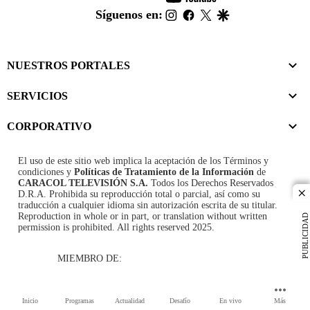
footer
instagram
facebook
twitter
google
Síguenos en:
NUESTROS PORTALES
SERVICIOS
CORPORATIVO
El uso de este sitio web implica la aceptación de los
Términos y
condiciones
y
Políticas de Tratamiento de la Información
de
CARACOL TELEVISIÓN S.A.
Todos los Derechos Reservados
D.R.A. Prohibida su reproducción total o parcial, así como su
cl
traducción a cualquier idioma sin autorización escrita de su titular.
Reproduction in whole or in part, or translation without written
PUBLICIDAD
permission is prohibited. All rights reserved 2025.
MIEMBRO DE:
Inicio
Programas
Actualidad
Desafío
En vivo
Más