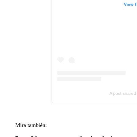
View t
A post shared
Mira también: