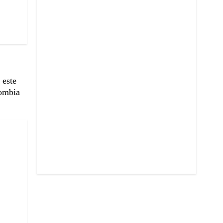
 este
lombia