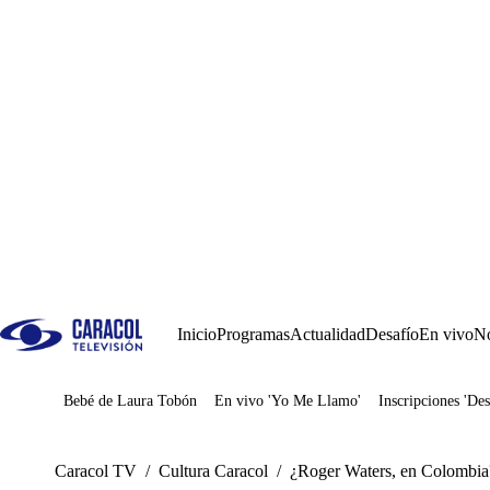
Inicio
Programas
Actualidad
Desafío
En vivo
No
Bebé de Laura Tobón
En vivo 'Yo Me Llamo'
Inscripciones 'Des
Juegos
Caracol TV
/
Cultura Caracol
/
¿Roger Waters, en Colombia