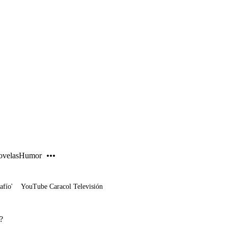
PUBLICIDAD
velas
Humor
afío'
YouTube Caracol Televisión
?