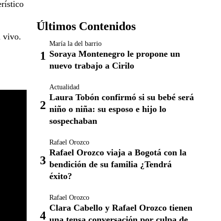
rístico
Últimos Contenidos
n vivo.
María la del barrio
Soraya Montenegro le propone un
nuevo trabajo a Cirilo
Actualidad
Laura Tobón confirmó si su bebé será
niño o niña: su esposo e hijo lo
sospechaban
Rafael Orozco
Rafael Orozco viaja a Bogotá con la
bendición de su familia ¿Tendrá
éxito?
Rafael Orozco
Clara Cabello y Rafael Orozco tienen
una tensa conversación por culpa de