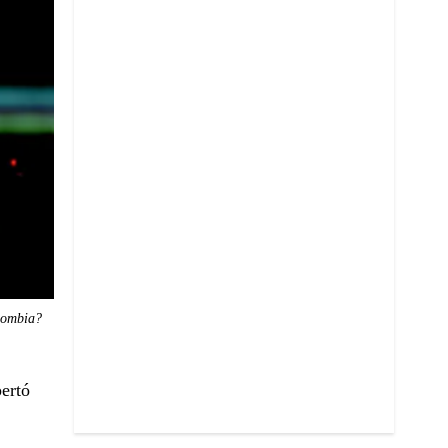
lombia?
ertó