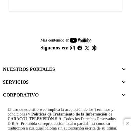
youtube-
Más contenido en
footer
instagram
facebook
twitter
google
Síguenos en:
NUESTROS PORTALES
SERVICIOS
CORPORATIVO
El uso de este sitio web implica la aceptación de los
Términos y
condiciones
y
Políticas de Tratamiento de la Información
de
CARACOL TELEVISIÓN S.A.
Todos los Derechos Reservados
D.R.A. Prohibida su reproducción total o parcial, así como su
cl
traducción a cualquier idioma sin autorización escrita de su titular.