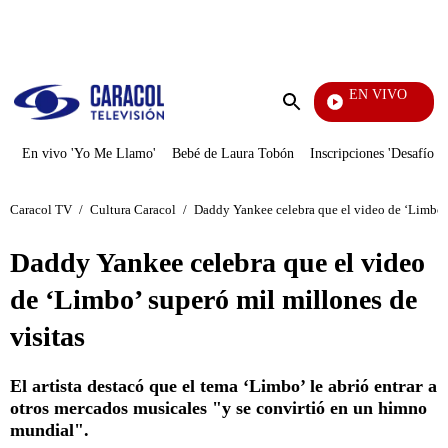
PUBLICIDAD
EN VIVO
Yo Me
Enviar
búsqueda
En vivo 'Yo Me Llamo'
Bebé de Laura Tobón
Inscripciones 'Desafío'
Caracol TV
/
Cultura Caracol
/
Daddy Yankee celebra que el video de ‘Limbo’ 
Daddy Yankee celebra que el video
de ‘Limbo’ superó mil millones de
visitas
El artista destacó que el tema ‘Limbo’ le abrió entrar a
otros mercados musicales "y se convirtió en un himno
mundial".