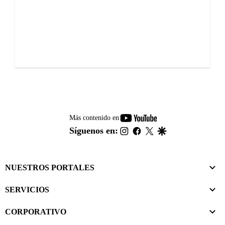
youtube-
Más contenido en
footer
instagram
facebook
twitter
google
Síguenos en:
NUESTROS PORTALES
SERVICIOS
CORPORATIVO