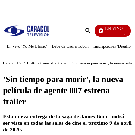
PUBLICIDAD
EN VIVO
El Juego 
Enviar
búsqueda
En vivo 'Yo Me Llamo'
Bebé de Laura Tobón
Inscripciones 'Desafío'
Caracol TV
/
Cultura Caracol
/
Cine
/
'Sin tiempo para morir', la nueva pelícu
'Sin tiempo para morir', la nueva
película de agente 007 estrena
tráiler
Esta nueva entrega de la saga de James Bond podrá
ser vista en todas las salas de cine el próximo 9 de abril
de 2020.