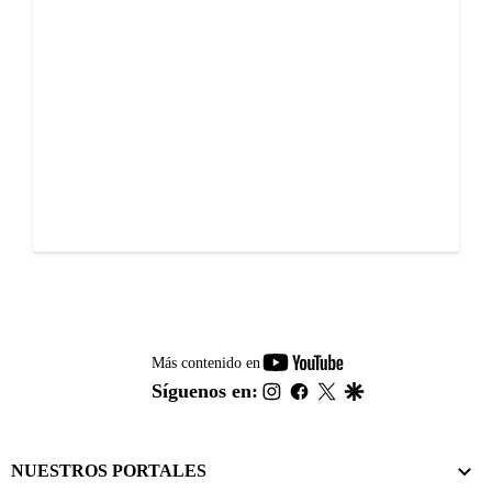
youtube-
Más contenido en
footer
instagram
facebook
twitter
google
Síguenos en:
NUESTROS PORTALES