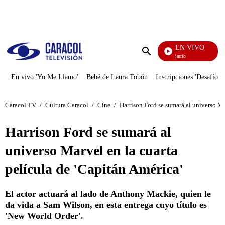
PUBLICIDAD
EN VIVO
María La Del Barrio
Enviar
búsqueda
En vivo 'Yo Me Llamo'
Bebé de Laura Tobón
Inscripciones 'Desafío'
Caracol TV
/
Cultura Caracol
/
Cine
/
Harrison Ford se sumará al universo Ma
Harrison Ford se sumará al
universo Marvel en la cuarta
película de 'Capitán América'
El actor actuará al lado de Anthony Mackie, quien le
da vida a Sam Wilson, en esta entrega cuyo título es
'New World Order'.