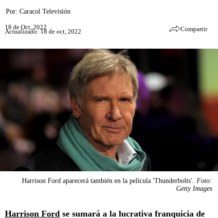
Por:
Caracol Televisión
18 de Oct, 2022
Compartir
Actualizado: 18 de oct, 2022
Harrison Ford aparecerá también en la película 'Thunderbolts'.
Foto:
Getty Images
Harrison Ford
se sumará a la lucrativa franquicia de