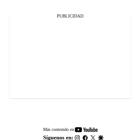
PUBLICIDAD
youtube-
Más contenido en
footer
instagram
facebook
twitter
google
Síguenos en: