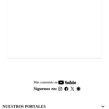
youtube-
Más contenido en
footer
instagram
facebook
twitter
google
Síguenos en:
NUESTROS PORTALES