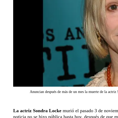
Anuncian después de más de un mes la muerte de la actriz
La actriz Sondra Locke
murió el pasado 3 de noviem
noticia no se hizo pública hasta hoy, después de que 