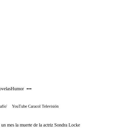
PUBLICIDAD
velas
Humor
afío'
YouTube Caracol Televisión
un mes la muerte de la actriz Sondra Locke