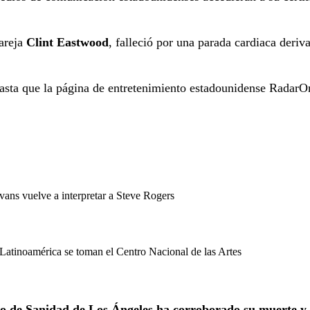
pareja
Clint Eastwood
, falleció por una parada cardiaca deriv
asta que la página de entretenimiento estadounidense RadarO
vans vuelve a interpretar a Steve Rogers
Latinoamérica se toman el Centro Nacional de las Artes
 de Sanidad de Los Ángeles ha corroborado su muerte y