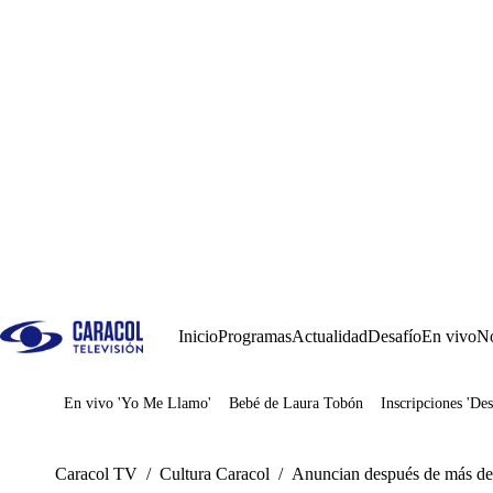
Inicio
Programas
Actualidad
Desafío
En vivo
No
En vivo 'Yo Me Llamo'
Bebé de Laura Tobón
Inscripciones 'Des
Juegos
Caracol TV
/
Cultura Caracol
/
Anuncian después de más de 