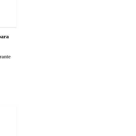
para
rante