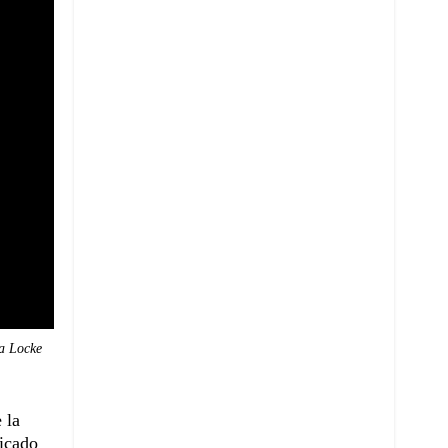
ra Locke
 la
ficado