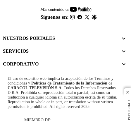
youtube-
Más contenido en
footer
instagram
facebook
twitter
google
Síguenos en:
NUESTROS PORTALES
SERVICIOS
CORPORATIVO
El uso de este sitio web implica la aceptación de los
Términos y
condiciones
y
Políticas de Tratamiento de la Información
de
CARACOL TELEVISIÓN S.A.
Todos los Derechos Reservados
D.R.A. Prohibida su reproducción total o parcial, así como su
cl
traducción a cualquier idioma sin autorización escrita de su titular.
Reproduction in whole or in part, or translation without written
PUBLICIDAD
permission is prohibited. All rights reserved 2025.
MIEMBRO DE: