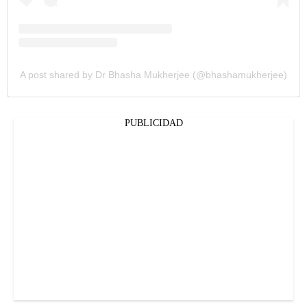
A post shared by Dr Bhasha Mukherjee (@bhashamukherjee)
PUBLICIDAD