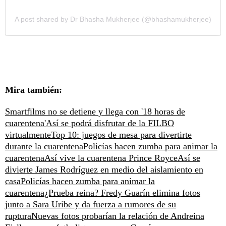
A post shared by Dr Bhasha Mukherjee (@bhashamukherjee)
Mira también:
Smartfilms no se detiene y llega con '18 horas de
cuarentena'
Así se podrá disfrutar de la FILBO
virtualmente
Top 10: juegos de mesa para divertirte
durante la cuarentena
Policías hacen zumba para animar la
cuarentena
Así vive la cuarentena Prince Royce
Así se
divierte James Rodríguez en medio del aislamiento en
casa
Policías hacen zumba para animar la
cuarentena
¿Prueba reina? Fredy Guarín elimina fotos
junto a Sara Uribe y da fuerza a rumores de su
ruptura
Nuevas fotos probarían la relación de Andreina