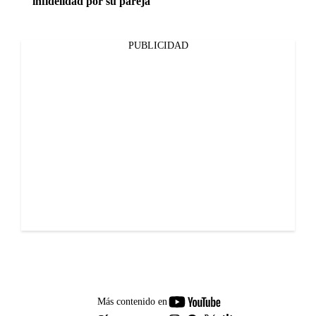
infidelidad por su pareja
PUBLICIDAD
youtube-
Más contenido en
footer