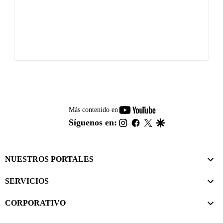
youtube-
Más contenido en
footer
instagram
facebook
twitter
google
Síguenos en:
NUESTROS PORTALES
SERVICIOS
CORPORATIVO