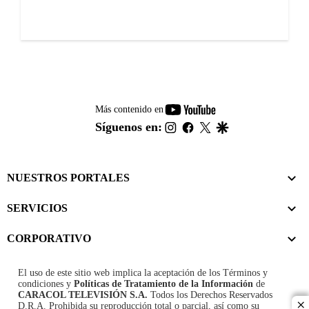
youtube-
Más contenido en
footer
instagram
facebook
twitter
google
Síguenos en:
NUESTROS PORTALES
SERVICIOS
CORPORATIVO
El uso de este sitio web implica la aceptación de los
Términos y
condiciones
y
Políticas de Tratamiento de la Información
de
CARACOL TELEVISIÓN S.A.
Todos los Derechos Reservados
D.R.A. Prohibida su reproducción total o parcial, así como su