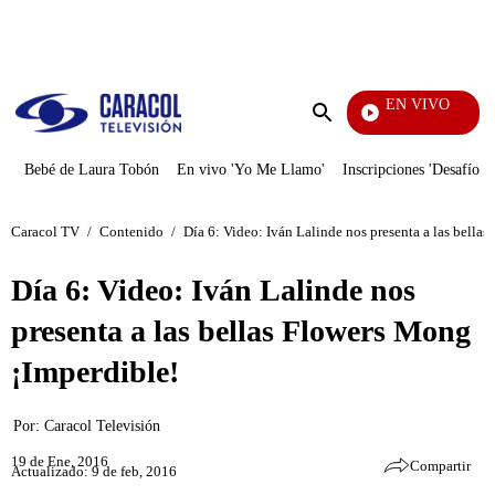
PUBLICIDAD
EN VIVO
EFÉ
Enviar
búsqueda
Bebé de Laura Tobón
En vivo 'Yo Me Llamo'
Inscripciones 'Desafío'
Caracol TV
/
Contenido
/
Día 6: Video: Iván Lalinde nos presenta a las bella
Día 6: Video: Iván Lalinde nos
presenta a las bellas Flowers Mong
¡Imperdible!
Por:
Caracol Televisión
19 de Ene, 2016
Compartir
Actualizado: 9 de feb, 2016