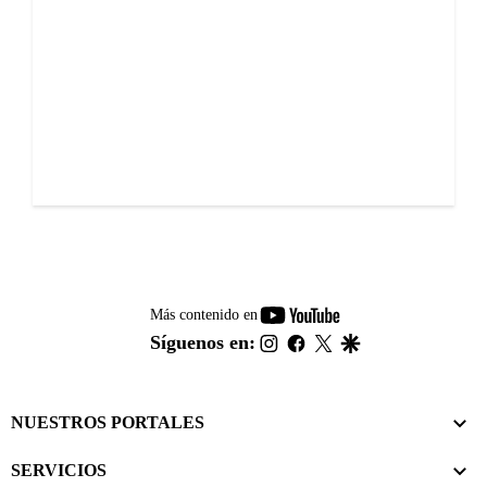
youtube-
Más contenido en
footer
instagram
facebook
twitter
google
Síguenos en:
NUESTROS PORTALES
SERVICIOS