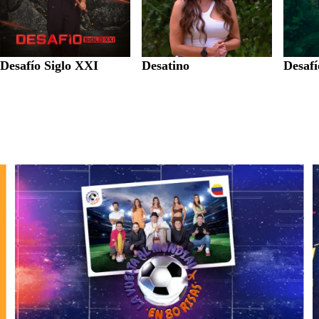
Desafío Siglo XXI
Desatino
Desaf
La Vuelta al Mundial en 80 risas
F