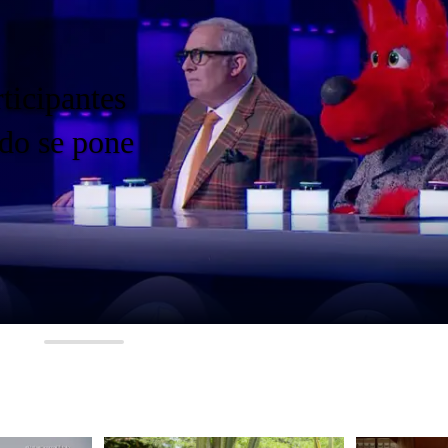
Capítul
descubr
trabaja
Ver capít