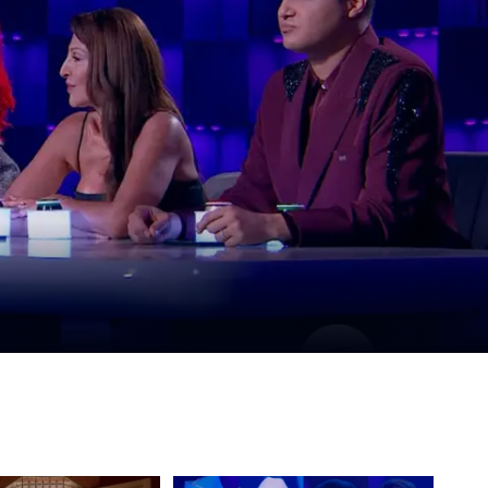
o 3 María la Caprichosa: María
e secreto de Willington y empieza
r por su bebé
ulo