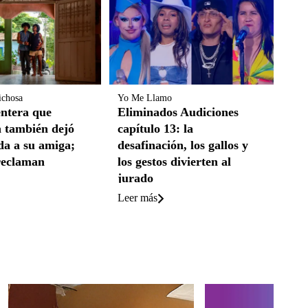
ichosa
Yo Me Llamo
entera que
Eliminados Audiciones
n también dejó
capítulo 13: la
a a su amiga;
desafinación, los gallos y
reclaman
los gestos divierten al
jurado
Leer más