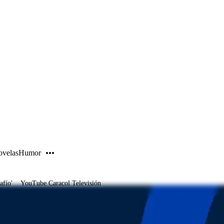
PUBLICIDAD
velas
Humor
afío'
YouTube Caracol Televisión