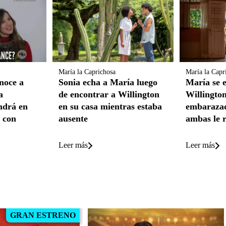
María la Caprichosa
María la Capr
noce a
Sonia echa a María luego
María se 
a
de encontrar a Willington
Willingto
ndrá en
en su casa mientras estaba
embarazad
n con
ausente
ambas le 
Leer más
Leer más
GRAN ESTRENO