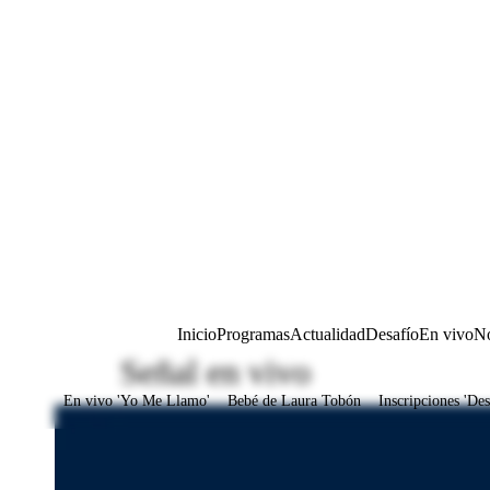
Inicio
Programas
Actualidad
Desafío
En vivo
No
Señal en vivo
En vivo 'Yo Me Llamo'
Bebé de Laura Tobón
Inscripciones 'Des
Juegos