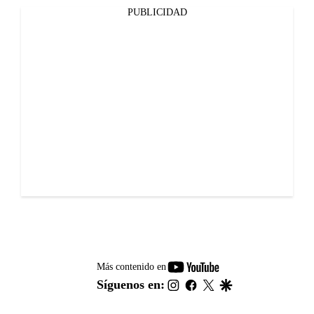
PUBLICIDAD
youtube-
Más contenido en
footer
instagram
facebook
twitter
google
Síguenos en: