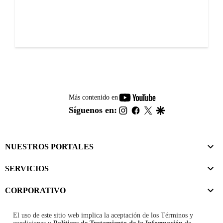
youtube-
Más contenido en
footer
instagram
facebook
twitter
google
Síguenos en:
NUESTROS PORTALES
SERVICIOS
CORPORATIVO
El uso de este sitio web implica la aceptación de los
Términos y