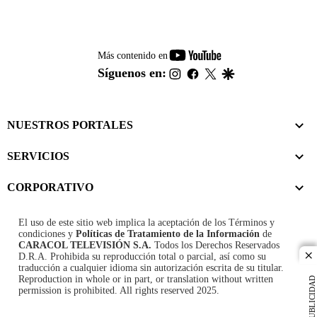
youtube-
Más contenido en
footer
instagram
facebook
twitter
google
Síguenos en:
NUESTROS PORTALES
SERVICIOS
CORPORATIVO
El uso de este sitio web implica la aceptación de los
Términos y
condiciones
y
Políticas de Tratamiento de la Información
de
CARACOL TELEVISIÓN S.A.
Todos los Derechos Reservados
D.R.A. Prohibida su reproducción total o parcial, así como su
cl
traducción a cualquier idioma sin autorización escrita de su titular.
Reproduction in whole or in part, or translation without written
PUBLICIDAD
permission is prohibited. All rights reserved 2025.