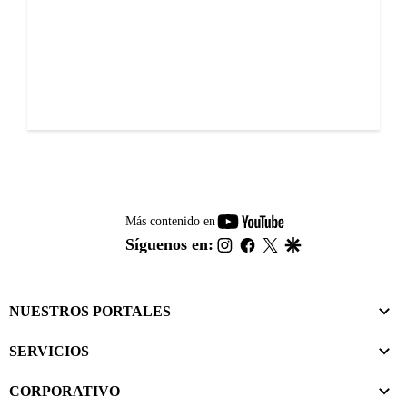
youtube-
Más contenido en
footer
instagram
facebook
twitter
google
Síguenos en:
NUESTROS PORTALES
SERVICIOS
CORPORATIVO