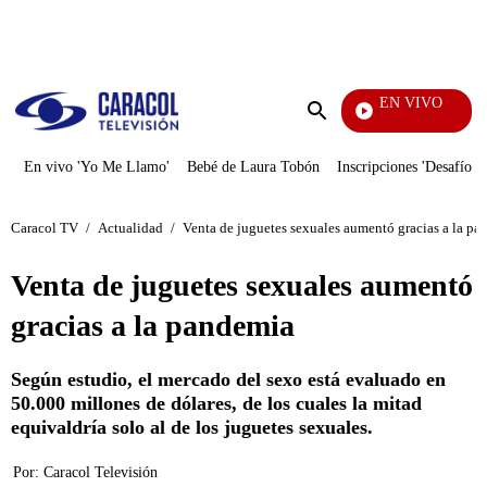
PUBLICIDAD
EN VIVO
La Fi
Enviar
búsqueda
En vivo 'Yo Me Llamo'
Bebé de Laura Tobón
Inscripciones 'Desafío'
Caracol TV
/
Actualidad
/
Venta de juguetes sexuales aumentó gracias a la p
Venta de juguetes sexuales aumentó
gracias a la pandemia
Según estudio, el mercado del sexo está evaluado en
50.000 millones de dólares, de los cuales la mitad
equivaldría solo al de los juguetes sexuales.
Por:
Caracol Televisión