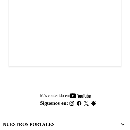
youtube-
Más contenido en
footer
instagram
facebook
twitter
google
Síguenos en:
NUESTROS PORTALES