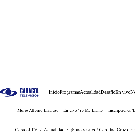
Inicio
Programas
Actualidad
Desafío
En vivo
No
Murió Alfonso Lizarazo
En vivo 'Yo Me Llamo'
Inscripciones '
Juegos
Caracol TV
/
Actualidad
/
¡Sano y salvo! Carolina Cruz desm