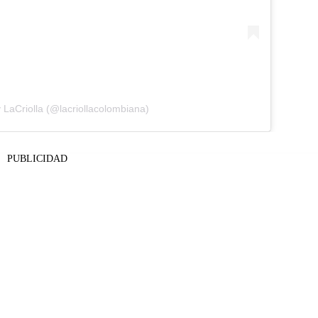
 LaCriolla (@lacriollacolombiana)
PUBLICIDAD