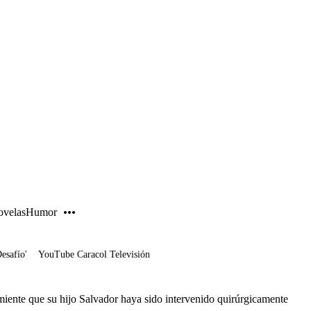
PUBLICIDAD
velas
Humor
Desafío'
YouTube Caracol Televisión
iente que su hijo Salvador haya sido intervenido quirúrgicamente