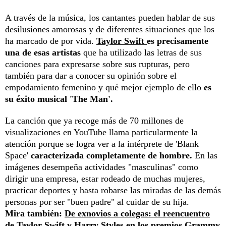
A través de la música, los cantantes pueden hablar de sus
desilusiones amorosas y de diferentes situaciones que los
ha marcado de por vida.
Taylor Swift
es precisamente
una de esas artistas
que ha utilizado las letras de sus
canciones para expresarse sobre sus rupturas, pero
también para dar a conocer su opinión sobre el
empodamiento femenino y qué mejor ejemplo de ello
es
su éxito musical 'The Man'.
La canción que ya recoge más de 70 millones de
visualizaciones en YouTube llama particularmente la
atención porque se logra ver a la intérprete de 'Blank
Space'
caracterizada completamente de hombre.
En las
imágenes desempeña actividades "masculinas" como
dirigir una empresa, estar rodeado de muchas mujeres,
practicar deportes y hasta robarse las miradas de las demás
personas por ser "buen padre" al cuidar de su hija.
Mira también:
De exnovios a colegas: el reencuentro
de Taylor Swift y Harry Styles en los premios Grammy