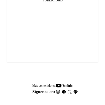
PUBLICIDAD
youtube-
Más contenido en
footer
instagram
facebook
twitter
google
Síguenos en: