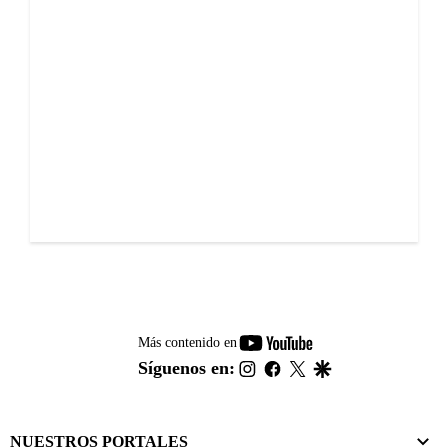
youtube-
Más contenido en
footer
instagram
facebook
twitter
google
Síguenos en:
NUESTROS PORTALES