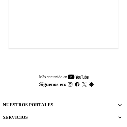
youtube-
Más contenido en
footer
instagram
facebook
twitter
google
Síguenos en:
NUESTROS PORTALES
SERVICIOS