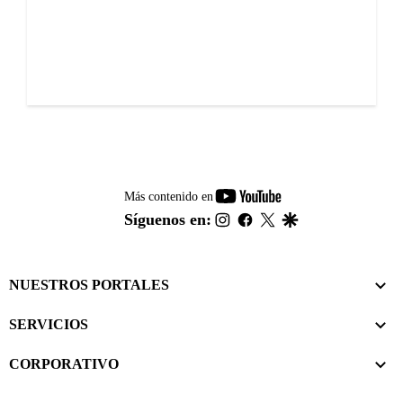
youtube-
Más contenido en
footer
instagram
facebook
twitter
google
Síguenos en:
NUESTROS PORTALES
SERVICIOS
CORPORATIVO