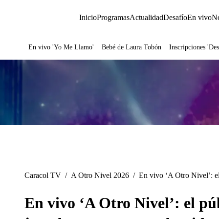
Inicio
Programas
Actualidad
Desafío
En vivo
No
En vivo 'Yo Me Llamo'
Bebé de Laura Tobón
Inscripciones 'Des
Juegos
Caracol TV
/
A Otro Nivel 2026
/
En vivo ‘A Otro Nivel’: e
En vivo ‘A Otro Nivel’: el púb