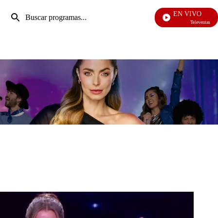
Entrada
EN VIVO
de
Televentas
Enviar
búsqueda
búsqueda