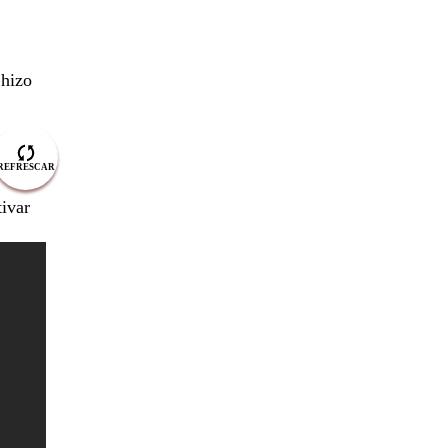
 hizo
tivar