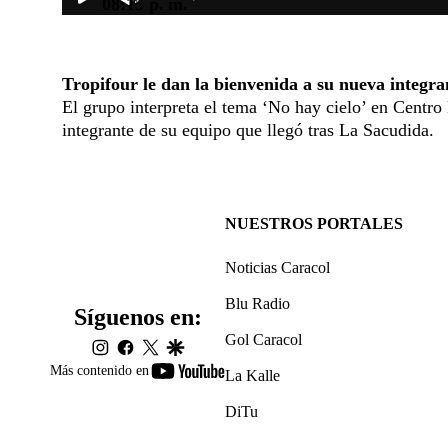
08:15 p. m.
Tropifour le dan la bienvenida a su nueva integra
El grupo interpreta el tema ‘No hay cielo’ en Centr
integrante de su equipo que llegó tras La Sacudida.
NUESTROS PORTALES
Noticias Caracol
Blu Radio
Síguenos en:
Gol Caracol
instagram
facebook
twitter
google
youtube-
Más contenido en
La Kalle
footer
DiTu