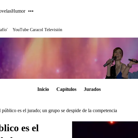
velas
Humor
afío'
YouTube Caracol Televisión
Inicio
Capítulos
Jurados
l público es el jurado; un grupo se despide de la competencia
lico es el