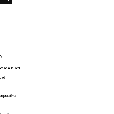
O
ceso a la red
idad
orporativa
ciones