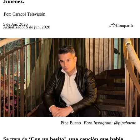
Jiménez.
Por:
Caracol Televisión
5 de Jun, 2026
Compartir
Actualizado: 5 de jun, 2026
Pipe Bueno
Foto Instagram: @pipebueno
Se trata de
‘Con un besito’, una canción que habla