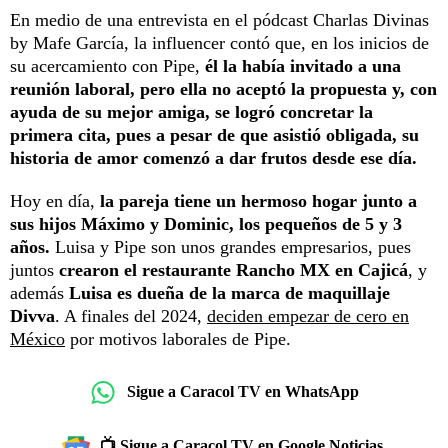
En medio de una entrevista en el pódcast Charlas Divinas
by Mafe García, la influencer contó que, en los inicios de
su acercamiento con Pipe,
él la había invitado a una
reunión laboral, pero ella no aceptó la propuesta y, con
ayuda de su mejor amiga, se logró concretar la
primera cita, pues a pesar de que asistió obligada, su
historia de amor comenzó a dar frutos desde ese día.
Hoy en día,
la pareja tiene un hermoso hogar junto a
sus hijos Máximo y Dominic, los pequeños de 5 y 3
años.
Luisa y Pipe son unos grandes empresarios, pues
juntos
crearon el restaurante Rancho MX en Cajicá
, y
además
Luisa es dueña de la marca de maquillaje
Divva
. A finales del 2024,
deciden empezar de cero en
México
por motivos laborales de Pipe.
Sigue a Caracol TV en WhatsApp
📺 Sigue a Caracol TV en Google Noticias.