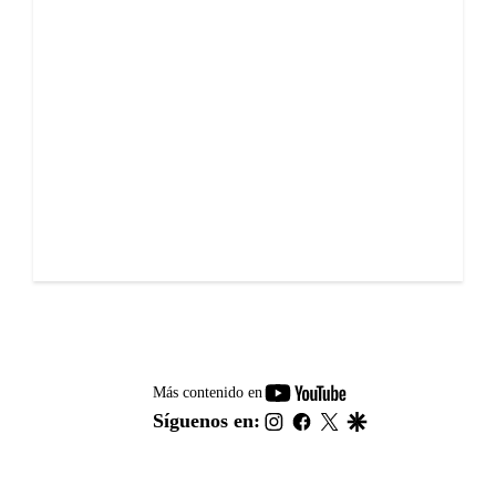
youtube-
Más contenido en
footer
instagram
facebook
twitter
google
Síguenos en: