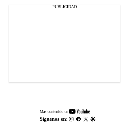
PUBLICIDAD
youtube-
Más contenido en
footer
instagram
facebook
twitter
google
Síguenos en: