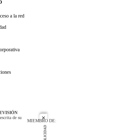
O
ceso a la red
idad
orporativa
ciones
EVISIÓN
escrita de su
close
MIEMBRO DE:
PUBLICIDAD