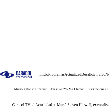
Inicio
Programas
Actualidad
Desafío
En vivo
No
Murió Alfonso Lizarazo
En vivo 'Yo Me Llamo'
Inscripciones '
Juegos
Caracol TV
/
Actualidad
/
Murió Steven Harwell, exvocalista 