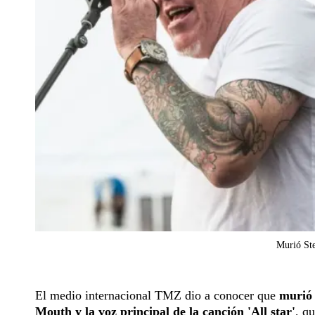
Murió St
El medio internacional TMZ dio a conocer que
murió 
Mouth y la voz principal de la canción 'All star'
, q