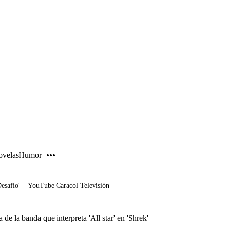
PUBLICIDAD
velas
Humor
Desafío'
YouTube Caracol Televisión
de la banda que interpreta 'All star' en 'Shrek'