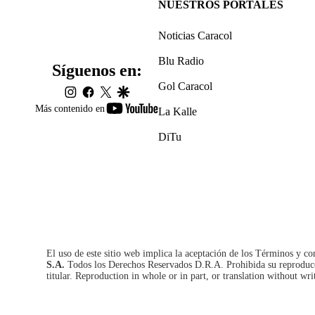
NUESTROS PORTALES
Noticias Caracol
Blu Radio
Síguenos en:
Gol Caracol
instagram
facebook
twitter
google
youtube-
Más contenido en
La Kalle
footer
DiTu
El uso de este sitio web implica la aceptación de los
Términos y co
S.A.
Todos los Derechos Reservados D.R.A. Prohibida su reproducció
titular. Reproduction in whole or in part, or translation without wri