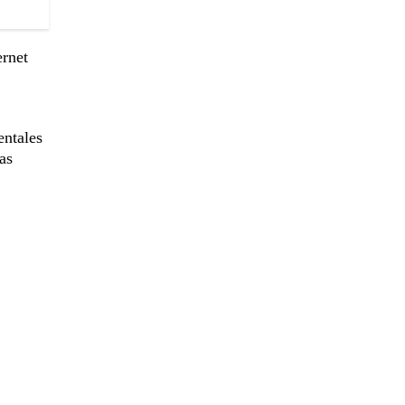
ernet
entales
as