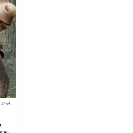
'Shrek'.
h
gunas