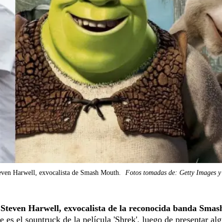
even Harwell, exvocalista de Smash Mouth.
Fotos tomadas de: Getty Images y 
Steven Harwell, exvocalista de la reconocida banda Smas
ue es el sountruck de la película 'Shrek', luego de presentar al