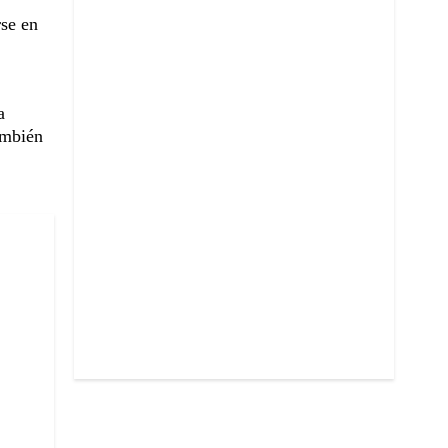
rse en
a
ambién