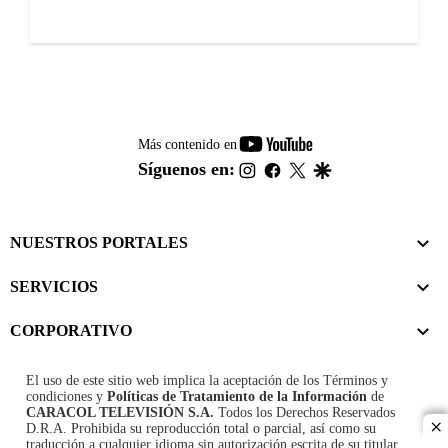
youtube-
Más contenido en
footer
instagram
facebook
twitter
google
Síguenos en:
NUESTROS PORTALES
SERVICIOS
CORPORATIVO
El uso de este sitio web implica la aceptación de los
Términos y
condiciones
y
Políticas de Tratamiento de la Información
de
CARACOL TELEVISIÓN S.A.
Todos los Derechos Reservados
D.R.A. Prohibida su reproducción total o parcial, así como su
cl
traducción a cualquier idioma sin autorización escrita de su titular.