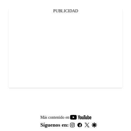
PUBLICIDAD
youtube-
Más contenido en
footer
instagram
facebook
twitter
google
Síguenos en: