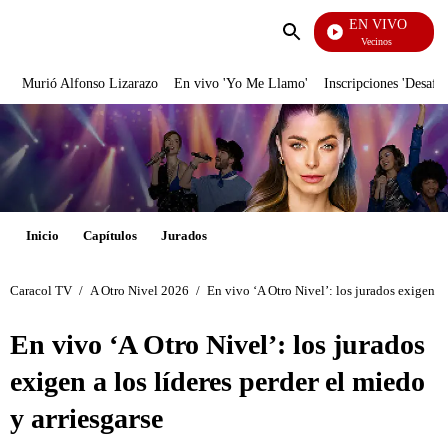
EN VIVO
Vecinos
Enviar
búsqueda
Murió Alfonso Lizarazo
En vivo 'Yo Me Llamo'
Inscripciones 'Desafío
Inicio
Capítulos
Jurados
Caracol TV
/
A Otro Nivel 2026
/
En vivo ‘A Otro Nivel’: los jurados exigen a 
En vivo ‘A Otro Nivel’: los jurados
exigen a los líderes perder el miedo
y arriesgarse