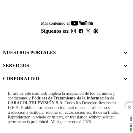
youtube-
Más contenido en
footer
instagram
facebook
twitter
google
Síguenos en:
NUESTROS PORTALES
SERVICIOS
CORPORATIVO
El uso de este sitio web implica la aceptación de los
Términos y
condiciones
y
Políticas de Tratamiento de la Información
de
CARACOL TELEVISIÓN S.A.
Todos los Derechos Reservados
D.R.A. Prohibida su reproducción total o parcial, así como su
cl
traducción a cualquier idioma sin autorización escrita de su titular.
Reproduction in whole or in part, or translation without written
PUBLICIDAD
permission is prohibited. All rights reserved 2025.