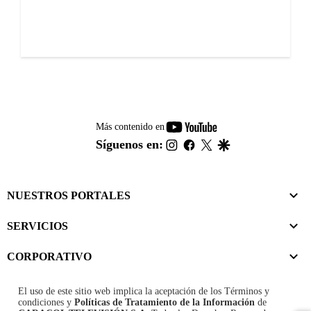
youtube-
Más contenido en
footer
instagram
facebook
twitter
google
Síguenos en:
NUESTROS PORTALES
SERVICIOS
CORPORATIVO
El uso de este sitio web implica la aceptación de los
Términos y
condiciones
y
Políticas de Tratamiento de la Información
de