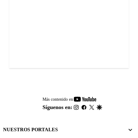
youtube-
Más contenido en
footer
instagram
facebook
twitter
google
Síguenos en:
NUESTROS PORTALES