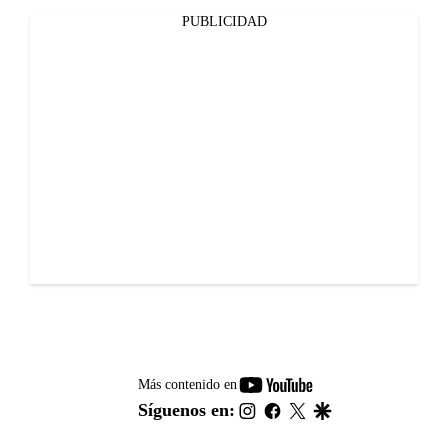
PUBLICIDAD
youtube-
Más contenido en
footer
instagram
facebook
twitter
google
Síguenos en: