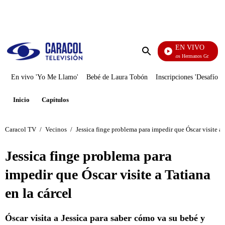
PUBLICIDAD
EN VIVO
Cuentos De Los Hermanos Grimm
Enviar
búsqueda
En vivo 'Yo Me Llamo'
Bebé de Laura Tobón
Inscripciones 'Desafío'
Inicio
Capítulos
Caracol TV
/
Vecinos
/
Jessica finge problema para impedir que Óscar visite a 
Jessica finge problema para
impedir que Óscar visite a Tatiana
en la cárcel
Óscar visita a Jessica para saber cómo va su bebé y