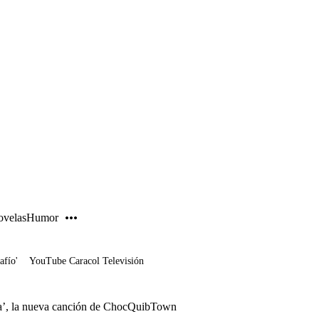
PUBLICIDAD
velas
Humor
afío'
YouTube Caracol Televisión
esa’, la nueva canción de ChocQuibTown