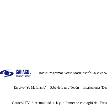
Inicio
Programas
Actualidad
Desafío
En vivo
No
En vivo 'Yo Me Llamo'
Bebé de Laura Tobón
Inscripciones 'Des
Juegos
Caracol TV
/
Actualidad
/
Kylie Jenner se contagió de ‘Fr