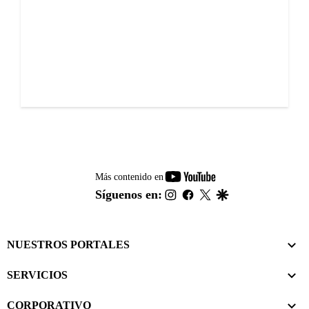
youtube-
Más contenido en
footer
instagram
facebook
twitter
google
Síguenos en:
NUESTROS PORTALES
SERVICIOS
CORPORATIVO