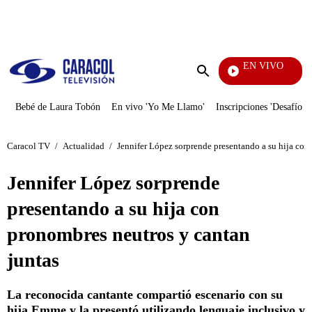
PUBLICIDAD
EN VIVO
Noticia
Enviar
búsqueda
Bebé de Laura Tobón
En vivo 'Yo Me Llamo'
Inscripciones 'Desafío'
Caracol TV
/
Actualidad
/
Jennifer López sorprende presentando a su hija con
Jennifer López sorprende
presentando a su hija con
pronombres neutros y cantan
juntas
La reconocida cantante compartió escenario con su
hija Emme y la presentó utilizando lenguaje inclusivo y