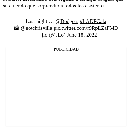
su atuendo que sorprendió a todos los asistentes.
Last night …
@Dodgers
#LADFGala
📸
@notchrisvilla
pic.twitter.com/r9RpLZaFMD
— jlo (@JLo)
June 18, 2022
PUBLICIDAD