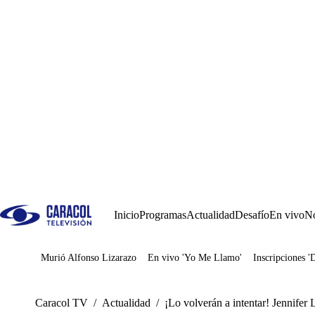
Inicio
Programas
Actualidad
Desafío
En vivo
No
Murió Alfonso Lizarazo
En vivo 'Yo Me Llamo'
Inscripciones '
Juegos
Caracol TV
/
Actualidad
/
¡Lo volverán a intentar! Jennife