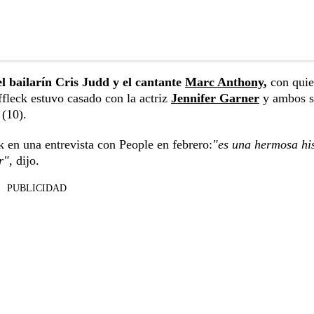
l bailarín Cris Judd y el cantante
Marc Anthony
,
con quie
leck estuvo casado con la actriz
Jennifer Garner
y ambos s
 (10).
 en una entrevista con People en febrero:
"es una hermosa his
r"
, dijo.
PUBLICIDAD