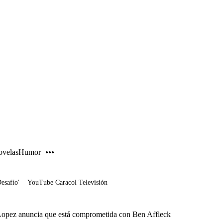
PUBLICIDAD
velas
Humor
Desafío'
YouTube Caracol Televisión
r Lopez anuncia que está comprometida con Ben Affleck