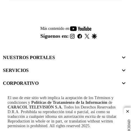
youtube-
Más contenido en
footer
instagram
facebook
twitter
google
Síguenos en:
NUESTROS PORTALES
SERVICIOS
CORPORATIVO
El uso de este sitio web implica la aceptación de los
Términos y
condiciones
y
Políticas de Tratamiento de la Información
de
CARACOL TELEVISIÓN S.A.
Todos los Derechos Reservados
D.R.A. Prohibida su reproducción total o parcial, así como su
cl
traducción a cualquier idioma sin autorización escrita de su titular.
Reproduction in whole or in part, or translation without written
PUBLICIDAD
permission is prohibited. All rights reserved 2025.