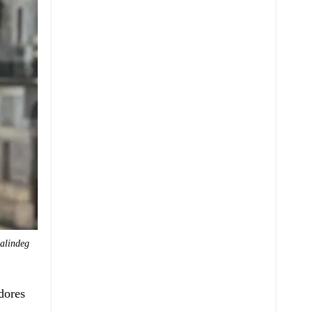
alindeg
adores