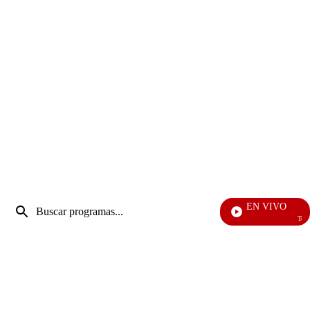
Entrada
EN VIVO
de
Televentas
Enviar
búsqueda
búsqueda