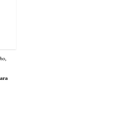
ho,
para