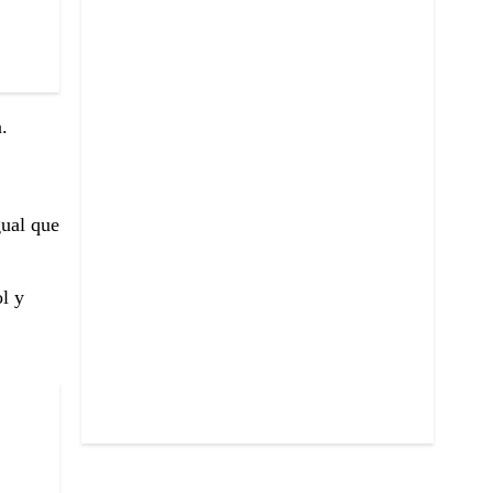
.
gual que
l y