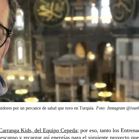
uidores por un percance de salud que tuvo en Turquía.
Foto: Instagram @ivanl
Carranga Kids, del Equipo Cepeda
; por eso, tanto los Entren
scanso y recargar así energías para el siguiente proyecto que