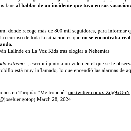
us fans
al hablar de un incidente que tuvo en sus vacacione
gram, donde recoge más de 800 mil seguidores, para informar q
Lo curioso de toda la situación es que
no se encontraba rea
sando.
Iván Lalinde en La Voz Kids tras elogiar a Nehemías
ada extremo”,
escribió junto a un video en el que se le observ
tobillo está muy inflamado, lo que encendió las alarmas de aq
ciones en Turquía: “Me tronché”
pic.twitter.com/xIZdg9xO6N
(@joseluengotop)
March 28, 2024