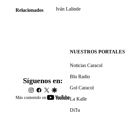
Iván Lalinde
Relacionados
NUESTROS PORTALES
Noticias Caracol
Blu Radio
Síguenos en:
Gol Caracol
instagram
facebook
twitter
google
youtube-
Más contenido en
La Kalle
footer
DiTu