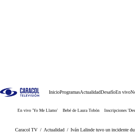
Inicio
Programas
Actualidad
Desafío
En vivo
No
En vivo 'Yo Me Llamo'
Bebé de Laura Tobón
Inscripciones 'Des
Juegos
Caracol TV
/
Actualidad
/
Iván Lalinde tuvo un incidente du