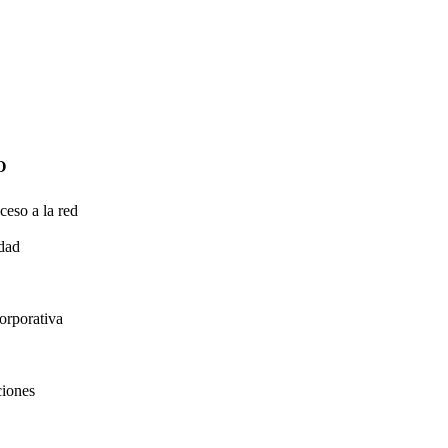
O
ceso a la red
idad
orporativa
ciones