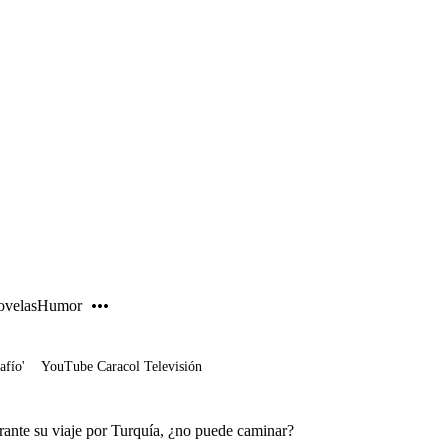
PUBLICIDAD
velas
Humor
afío'
YouTube Caracol Televisión
rante su viaje por Turquía, ¿no puede caminar?