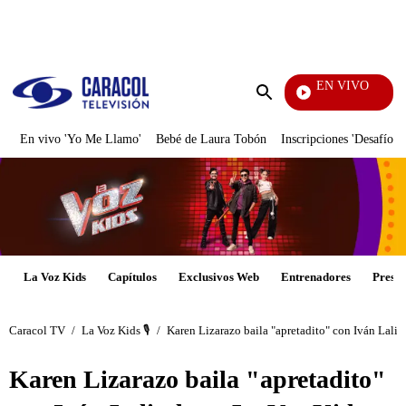
PUBLICIDAD
EN VIVO
Pura Dive
Enviar
búsqueda
En vivo 'Yo Me Llamo'
Bebé de Laura Tobón
Inscripciones 'Desafío'
La Voz Kids
Capítulos
Exclusivos Web
Entrenadores
Presen
Caracol TV
/
La Voz Kids 🎙️
/
Karen Lizarazo baila "apretadito" con Iván Lalin
Karen Lizarazo baila "apretadito"