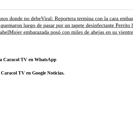
manos donde no debe
Viral: Reportera termina con la cara emba
 quemaron luego de pasar por un tapete desinfectante
Perrito 
cabel
Mujer embarazada posó con miles de abejas en su vientre
 a Caracol TV en WhatsApp
 Caracol TV en Google Noticias.