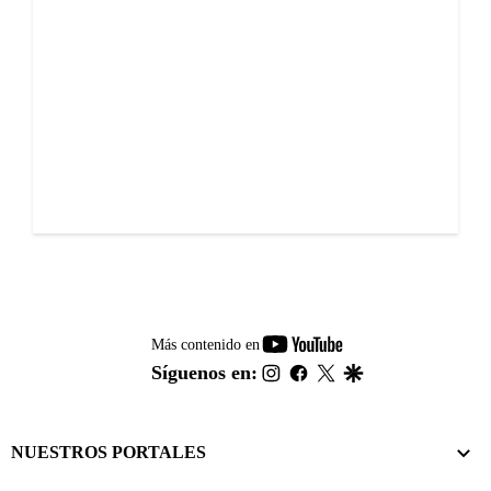
youtube-
Más contenido en
footer
instagram
facebook
twitter
google
Síguenos en:
NUESTROS PORTALES